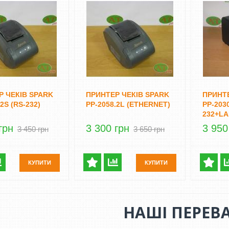
Р ЧЕКІВ SPARK
ПРИНТЕР ЧЕКІВ SPARK
ПРИНТЕ
2S (RS-232)
PP-2058.2L (ETHERNET)
PP-203
232+LA
грн
3 300 грн
3 950
3 450 грн
3 650 грн
КУПИТИ
КУПИТИ
НАШІ ПЕРЕВ