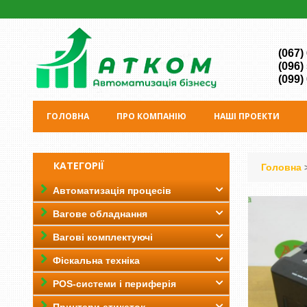
(067)
(096)
(099)
ГОЛОВНА
ПРО КОМПАНІЮ
НАШІ ПРОЕКТИ
КАТЕГОРІЇ
Головна
Автоматизація процесів
Вагове обладнання
Вагові комплектуючі
Фіскальна техніка
POS-системи і периферія