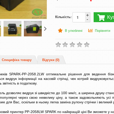
+
Ку
Кількість:
-
В улюблені
Порівняти
Специфіка товару
Відгуки (0)
чеків SPARK-PP-2058.2LW оптимальне рішення для ведення біз
ься видрук інформації на касовій стрічці, чек котрий видруковуєтьс
 звітність в податкову.
ль дозволяє видрук зі швидкістю до 100 мм/с, а ширина друку стано
популярні через свою невелику ціну, а також задовольняють усі по
ме для Вас, оскільки в ньому легка заміна рулону стрічки і великий
ковий принтер PP-2058LW SPARK по найкращій ціні Ви зможете у нас