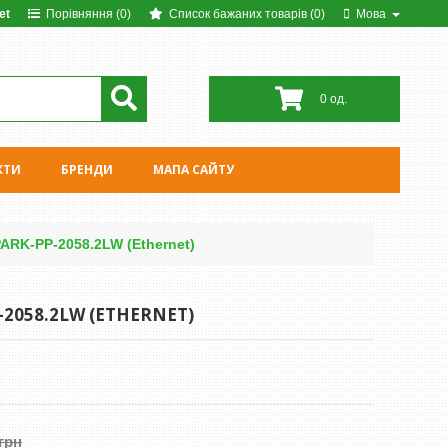
et
Порівняння (0)
Список бажаних товарів (0)
Мова
0 од.
КТИ
БРЕНДИ
МАПА САЙТУ
ARK-PP-2058.2LW (Ethernet)
-2058.2LW (ETHERNET)
 грн