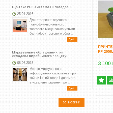
Що таке POS-система і її складові?
25.01.2016
Для створення зручного і
повнофункціонального
торгового місця важко уявити
без набору торгового обла ..
Далі...
ПРИНТЕ
PP-2058.
Маркувальне обладнання, як
складова виробничого процесу!
3 100 
08.06.2015
Метою маркування є
інформування споживачів про
той чи інший товар і допомога
в ухваленні рішення про ..
Далі...
ВСІ НОВИНИ