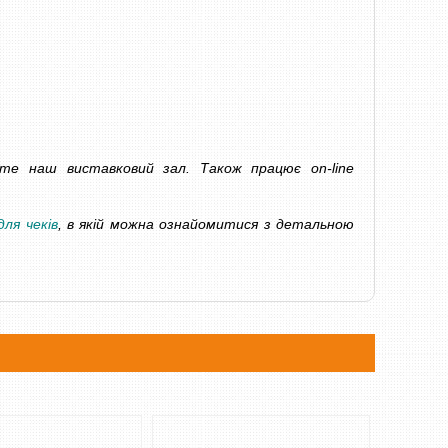
ЛІЧИЛЬНИК БАНКНОТ DOCASH 3000
АВТОМАТИЧНИЙ Д
SD
DOCASH 430 
7 600 грн
6 000 грн
Уточнюйте
йте наш виставковий зал. Також працює on-line
КУПИТИ
КУПИТИ
ля чеків
, в якій можна ознайомитися з детальною