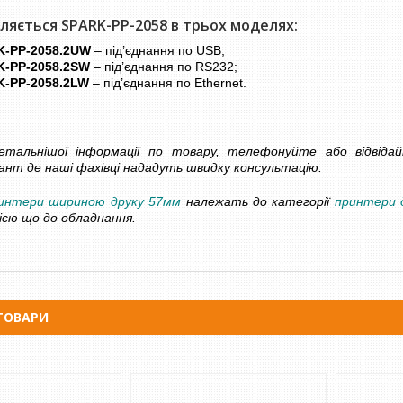
ляється SPARK-PP-2058 в трьох моделях:
K
-
PP
-2058.2
UW
– під’єднання по USB;
-PP-2058.2SW
– під’єднання по RS232;
-PP-2058.2LW
– під’єднання по Ethernet.
ШИНКА DORS 750 З
ЛІЧИЛЬНИК БАНКНОТ - ДЕТЕКТОР
ННЯМ НОМІНАЛУ
ВАЛЮТ DOCASH CUBE
грн
14 500 грн
Уточнюйте
Уточнюйте
тальнішої інформації по товару, телефонуйте або відвіда
КУПИТИ
ант де наші фахівці нададуть швидку консультацію.
ринтери шириною друку 57мм
належать до категорії
принтери д
ією що до обладнання.
ТОВАРИ