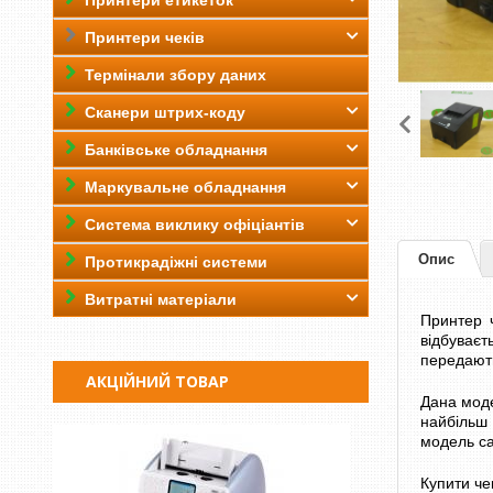
Принтери етикеток
Принтери чеків
Термінали збору даних
Сканери штрих-коду
Банківське обладнання
Маркувальне обладнання
Система виклику офіціантів
Опис
Протикрадіжні системи
Витратні матеріали
Принтер 
відбуваєт
передають
АКЦІЙНИЙ ТОВАР
Дана моде
найбільш 
модель са
Купити че