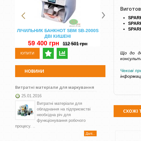
Виготов
SPAR
SPARK
SPARK
ЛІЧИЛЬНИК БАНКНОТ SBM SB-2000S
ЛІЧИЛЬНА МА
ДВІ КИШЕНІ
ВИЗНАЧЕ
59 400 грн
29 500 
112 501 грн
Що до де
КУПИТИ
КУПИТИ
консульт
НОВИНИ
Чекові п
інформац
Витратні матеріали для маркування
25.01.2016
Витратні матеріали для
обладнання на підприємстві
СХОЖІ 
необхідна річ для
функціонування робочого
процесу. ..
Далі...