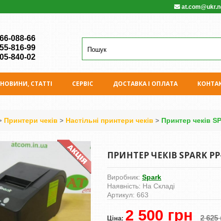
at.com@ukr.n
 66-088-66
 55-816-99
 05-840-02
НОВИНИ, СТАТТІ
СЕРВIС
ДОСТАВКА І ОПЛАТА
КОНТА
Принтери чеків
Настільні принтери чеків
Принтер чеків SP
>
>
>
ПРИНТЕР ЧЕКІВ SPARK PP
Виробник:
Spark
Наявність:
На Складі
Артикул:
663
2 500 грн
2 625
Ціна: