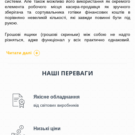
системи. Але також можливо його використання як окремого
елемента робочого місця касира-продавця як зручного
зберігача та сортувальника готівки фінансових коштів в
порівняно невеликій кількості, які завжди повинні бути під
рукою.
Грошові ящики (грошові скриньки) між собою не надто
різняться, адже функціонал у всіх практично однаковий.
Відмінності можливі в розмірах, в кольорі і матеріалі, з якого
ящик виготовлений, і також в деяких конструктивних
Читати далі
особливостях. Іноді саме нюанси бувають важливі для того,
щоб грамотно і зручно облаштувати робоче місце в
супермаркеті, магазині, офісі, ресторані, кафе або барі. І
НАШІ ПЕРЕВАГИ
звичайно, вони впливають на вартість пристрою.
Розмір ящика підбирається під ті функції, які йому належить
виконувати, і під габарити місця розміщення. Існують міні-
моделі і досить габаритні варіанти для великої кількості купюр і
Якісне обладнання
фінансових документів.
від світових виробників
ФІСКАЛЬНОГО ОБЛАДНАННЯ
ВИБІР ДАНОГО
ПОВИНЕН
ВІДШТОВХУВАТИСЯ ВІД ТАКИХ ОСНОВНИХ ФАКТОРІВ:
З якого матеріалу виготовлений. Як правило всі ящики
Низькі ціни
створюють з чорного металу покритого порошкового фарбою,
що дозволяє бути стійким до царапин і корозії.