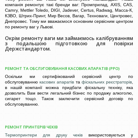
компанія ремонтує такі бренди ваг: Промприлад, AXIS, CAS,
Camry, Mettler Toledo, DIGI, Jadever, Certus, Radwag, Масса-К,
КЗВО, Штрих-Принт, Мир Весов, Вагар, Техноваги, Центровес,
Днепровес. Тому ми вважаємося основним сервісним центром
по ремонту ваг у Львові.
Окрім ремонту ваги ми займаємось калібруванням
з подальшою підготовкою для повірки
Держстандартом.
РЕМОНТ ТА ОБСЛУГОВУВАННЯ КАСОВИХ АПАРАТІВ (РРО)
Оскільки ми сертифікований сервісний центр по
обслуговуванню
касових апаратів
та
фіскальних реєстраторів
,
в нашій компанії можна придбати фіскальну техніку, яка
дозволить Вам вести легальний бізнес по продажу алкоголю,
сигарет тощо. Також заключити сервісний договір по
обслуговуванню.
РЕМОНТ ПРИНТЕРІВ ЧЕКІВ
Термопринтери для друку чеків
використовуються у