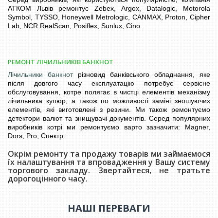
АТКОМ Львів ремонтує Zebex, Argox, Datalogic, Motorola
Symbol, TYSSO, Honeywell Metrologic, CANMAX, Proton, Cipher
Lab, NCR RealScan, Posiflex, Sunlux, Cino.
РЕМОНТ ЛІЧИЛЬНИКІВ БАНКНОТ
Лічильники банкнот
різновид банківського обладнання, яке
після довгого часу експлуатацію потребує сервісне
обслуговування, котре полягає в чистці елементів механізму
лічильника купюр, а також по можливості заміні зношуючих
елементів, які виготовлені з резини. Ми також ремонтуємо
детектори валют та знищувачі документів. Серед популярних
виробників котрі ми ремонтуємо варто зазначити: Magner,
Dors, Pro, Спектр.
Окрім ремонту та продажу товарів ми займаємося
їх налаштування та впровадження у Вашу систему
торгового закладу. Звертайтеся, не тратьте
дорогоцінного часу.
НАШІ ПЕРЕВАГИ