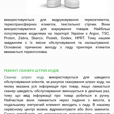
використовуються для видруковування термоетикеток,
термотрансферних етикеток, текстильної стрічки. Вони
використовуватися для маркування товарів. Найбільш
популярними моделями на території України є Argox, TSC,
Proton, Zebra, Sbarco, Postek, Godex, HPRT. Тому нашим
завданням є їх якісне обслуговування та налаштування.
Основною причиною виходу з ладу принтери етикеток
вважається термоголовка.
РЕМОНТ СКАНЕРА ШТРИХ КОДІВ
Сканер штрих коду
використовується для швидкого
обслуговування клієнтів, за рахунок сканування штрих коду, на
якому вказана уся інформація про товар, якщо ламається
сканер швидкість обслуговування зменшується в декілька раз,
тому що ввід інформації про товар робиться в ручну.
Найчастіше вони ламаються через падіння з висоти, в
подальшому зчитуючий елемент виходить з ладу. В нашому
сервісному центрі можна відремонтувати або його замінити.
Серед виробників, які користуються популярністю, компанія