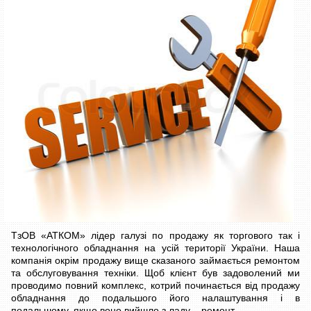
ТзОВ «АТКОМ» лідер галузі по продажу як торгового так і
технологічного обладнання на усій території України. Наша
компанія окрім продажу вище сказаного займається ремонтом
та обслуговування техніки. Щоб клієнт був задоволений ми
проводимо повний комплекс, котрий починається від продажу
обладнання до подальшого його налаштування і в
подальшому, якщо воно вийшло з ладу – ремонт.