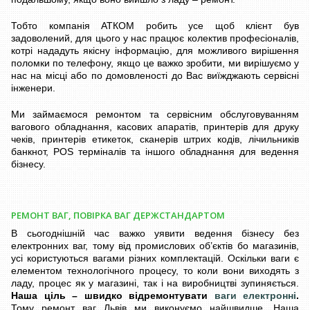
Тобто компанія АТКОМ робить усе щоб клієнт був
задоволений, для цього у нас працює колектив професіоналів,
котрі нададуть якісну інформацію, для можливого вирішення
поломки по телефону, якщо це важко зробити, ми вирішуємо у
нас на місці або по домовленості до Вас виїжджають сервісні
інженери.
Ми займаємося ремонтом та сервісним обслуговуванням
вагового обладнання, касових апаратів, принтерів для друку
чеків, принтерів етикеток, сканерів штрих кодів, лічильників
банкнот, POS терміналів та іншого обладнання для ведення
бізнесу.
РЕМОНТ ВАГ, ПОВІРКА ВАГ ДЕРЖСТАНДАРТОМ
В сьогоднішній час важко уявити ведення бізнесу без
електронних ваг, тому від промислових об’єктів бо магазинів,
усі користуються вагами різних комплектацій. Оскільки ваги є
елементом технологічного процесу, то коли вони виходять з
ладу, процес як у магазині, так і на виробництві зупиняється.
Наша ціль – швидко відремонтувати
ваги електронні
.
Тому ремонт ваг Львів ми виконуємо найшвидше. Наша