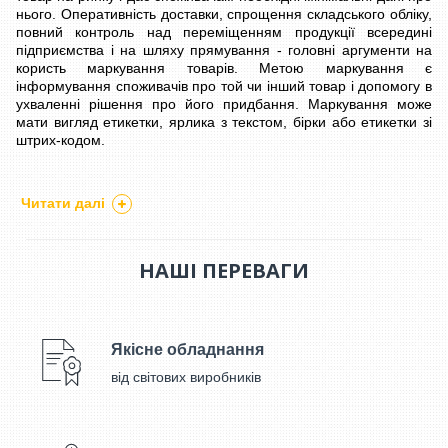
нього. Оперативність доставки, спрощення складського обліку,
повний контроль над переміщенням продукції всередині
підприємства і на шляху прямування - головні аргументи на
користь маркування товарів. Метою маркування є
інформування споживачів про той чи інший товар і допомогу в
ухваленні рішення про його придбання. Маркування може
мати вигляд етикетки, ярлика з текстом, бірки або етикетки зі
штрих-кодом.
Маркувальне обладнання, до якого відносяться етикет-
пістолети, голчасті пістолети, аплікатори для маркування
Читати далі
товару широко застосовується в оптово-роздрібній торгівлі,
виробництві, на складських комплексах і т.д.
НАШІ ПЕРЕВАГИ
Кінцевим результатом, який потрібно для маркування товарів
це отримання промаркованої етикетки, тобто відбувається
маркування етикетки, яку наносять на товар.
ЯК ВІДБУВАЄТЬСЯ ПРОЦЕС МАРКУВАННЯ ТОВАРІВ?
Якісне обладнання
Для того, щоб відбувалося маркування потрібно
від світових виробників
маркувальне обладнання:
Це може бути принтер для етикеток і штрих-коду, метою цього
обладнання є створення етикетки, на яку наносять коротку