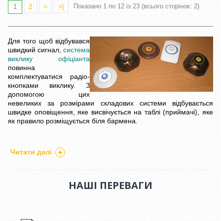
2
>
>|
Показано 1 по 12 із 23 (всього сторінок: 2)
1
Для того щоб відбувався
швидкий сигнал,
система
виклику офіціанта
повинна
комплектуватися радіо-
кнопками виклику. З
допомогою цих
невеликих за розмірами складових системи відбувається
швидке оповіщення, яке висвічується на таблі (приймачі), яке
як правило розміщується біля бармена.
Кнопки виклику офіціанта та персоналу ми представляємо
різних моделей, які відрізняються довільними розмірами та
Читати далі
кольором. Радіо-кнопки купити, по оптимальних цінах, Ви
завжди зможете у нас.
НАШІ ПЕРЕВАГИ