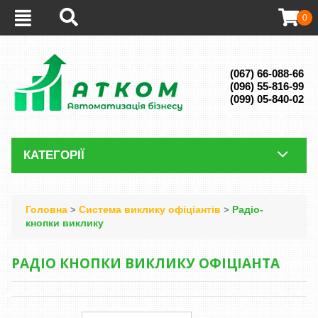
0
(067) 66-088-66
(096) 55-816-99
(099) 05-840-02
КАТЕГОРІЇ
Головна
Система виклику офіціантів
Радіо-
>
>
кнопки виклику
РАДІО КНОПКИ ВИКЛИКУ ОФІЦІАНТА