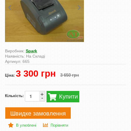
Виробник:
Spark
Наявність:
На Складі
Артикул:
665
3 300 грн
3 650 грн
Ціна:
+
Купити
Кількість:
-
Швидке замовлення
В улюблені
Порівняти