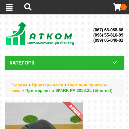
0
(067) 66-088-66
(096) 55-816-99
(099) 05-840-02
КАТЕГОРІЇ
Головна
Принтери чеків
Настільні принтери
>
>
чеків
Принтер чеків SPARK PP-2058.2L (Ethernet)
>