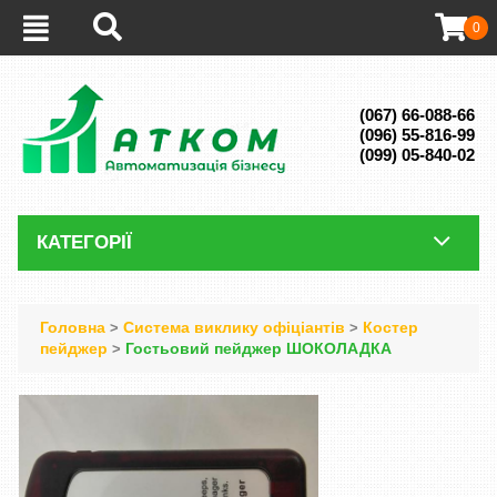
0
(067) 66-088-66
(096) 55-816-99
(099) 05-840-02
КАТЕГОРІЇ
Головна
Система виклику офіціантів
Костер
>
>
пейджер
Гостьовий пейджер ШОКОЛАДКА
>