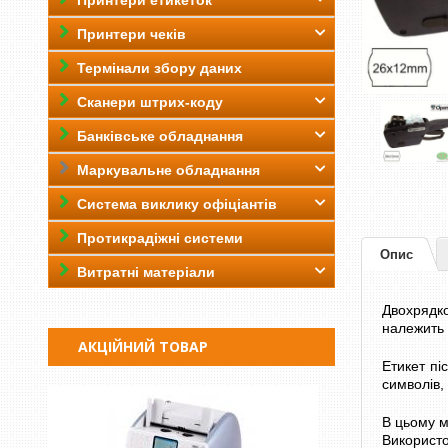
Принтери етикеток
Принтери чеків
Термінали збору даних
Сканери штрих-коду
Банківське обладнання
Маркувальне обладнання
Система виклику офіціантів
Протикрадіжні системи
Опис
Витратні матеріали
Двохрядко
належить 
АКЦІЙНИЙ ТОВАР
Етикет пі
символів,
В цьому м
Використо