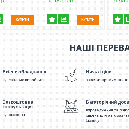
грн
6 480 грн
4 455
КУПИТИ
КУПИТИ
НАШІ ПЕРЕВ
Якісне обладнання
Низькі ціни
від світових виробників
завдяки прямим поста
Безкоштовна
Багаторічний досв
консультація
впровадження та підб
від експертів
рішень для автоматиза
бізнесу