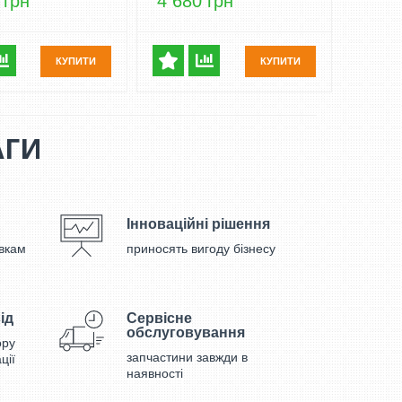
 грн
4 680 грн
КУПИТИ
КУПИТИ
АГИ
Інноваційні рішення
вкам
приносять вигоду бізнесу
ід
Сервісне
обслуговування
ору
запчастини завжди в
ції
наявності