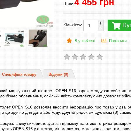
4 455 грн
Ціна:
+
Ку
Кількість:
-
В улюблені
Порівняти
Специфіка товару
Відгуки (0)
вий маркувальний пістолет OPEN S16 зарекомендував себе як наді
до бізнес обладнання, оскільки якість комплектуючих дозволяє збіл
столет OPEN S16 дозволяє вносити інформацію про товар у два ря
 то це зручно для дати або коду. Другий рядок вміщує вісім (8) симв
аркувальнику використовується прямокутна етикет стрічка розміром
вують OPEN S16 у аптеках, мінімаркетах, магазинах з одягом, юве