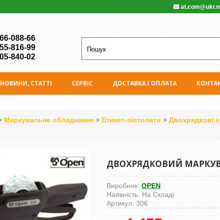
at.com@ukr.n
 66-088-66
 55-816-99
 05-840-02
НОВИНИ, СТАТТІ
СЕРВIС
ДОСТАВКА І ОПЛАТА
КОНТА
Маркувальне обладнання
Етикет-пістолети
Двохрядкові е
>
>
>
ДВОХРЯДКОВИЙ МАРКУВА
Виробник:
OPEN
Наявність:
На Складі
Артикул:
306