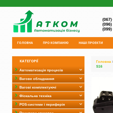
(067)
(096)
(099)
ГОЛОВНА
ПРО КОМПАНІЮ
НАШІ ПРОЕКТИ
КАТЕГОРІЇ
Головна
S16
Автоматизація процесів
Вагове обладнання
Вагові комплектуючі
Фіскальна техніка
POS-системи і периферія