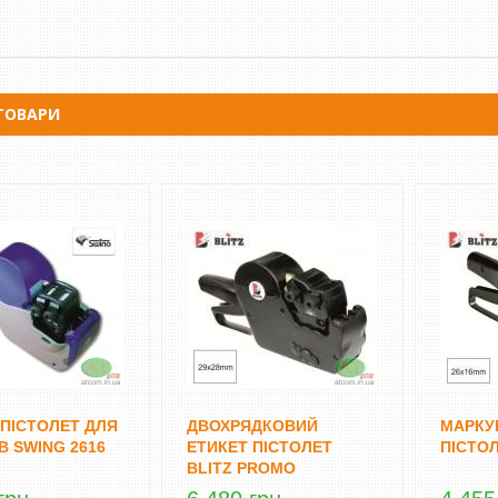
ШИНКА DORS 750 З
ЛІЧИЛЬНИК БАНКНОТ - ДЕТЕКТОР
ТОВАРИ
ННЯМ НОМІНАЛУ
ВАЛЮТ DOCASH CUBE
грн
14 500 грн
Уточнюйте
Уточнюйте
КУПИТИ
 ПІСТОЛЕТ ДЛЯ
ДВОХРЯДКОВИЙ
МАРКУ
В SWING 2616
ЕТИКЕТ ПІСТОЛЕТ
ПІСТОЛ
BLITZ PROMO