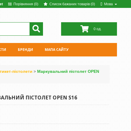
et
Порівняння (0)
Список бажаних товарів (0)
Мова
0 од.
КТИ
БРЕНДИ
МАПА САЙТУ
тикет-пістолети
Маркувальний пістолет OPEN
>
ЛЬНИЙ ПІСТОЛЕТ OPEN S16