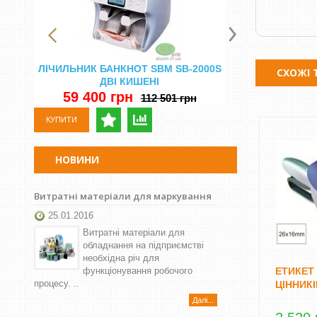
ЛІЧИЛЬНИК БАНКНОТ SBM SB-2000S
ЛІЧИЛЬНА МА
СХОЖІ 
ДВІ КИШЕНІ
ВИЗНАЧЕ
59 400 грн
29 500 
112 501 грн
КУПИТИ
КУПИТИ
НОВИНИ
Витратні матеріали для маркування
25.01.2016
Витратні матеріали для
обладнання на підприємстві
необхідна річ для
функціонування робочого
ЕТИКЕТ
процесу. ..
ЦІННИКІ
Далі...