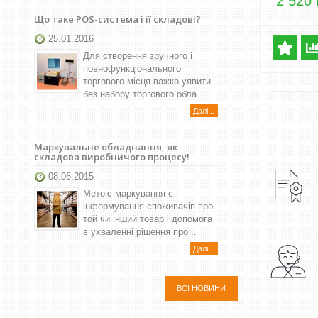
2 520 
Що таке POS-система і її складові?
25.01.2016
Для створення зручного і
повнофункціонального
торгового місця важко уявити
без набору торгового обла ..
Далі...
Маркувальне обладнання, як
складова виробничого процесу!
08.06.2015
Метою маркування є
інформування споживачів про
той чи інший товар і допомога
в ухваленні рішення про ..
Далі...
ВСІ НОВИНИ