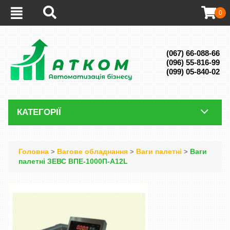
0
(067) 66-088-66
(096) 55-816-99
(099) 05-840-02
КАТЕГОРІЇ
Головна
Вагове обладнання
Ваги палетні
Ваги
>
>
>
палетні ЗЕВС ВПЕ-1000П-A12L