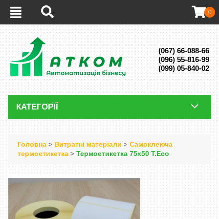
0
(067) 66-088-66
(096) 55-816-99
(099) 05-840-02
КАТЕГОРІЇ
Головна
Витратні матеріали
Самоклеюча
>
>
термоетикетка
Термоетикетка 75х50 T.Eco
>