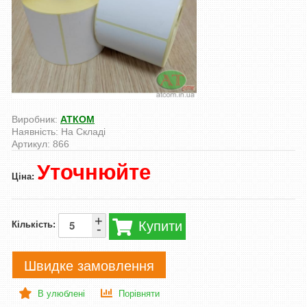
Виробник:
АТКОМ
Наявність:
На Складі
Артикул:
866
Уточнюйте
Ціна:
+
Купити
Кількість:
-
Швидке замовлення
В улюблені
Порівняти