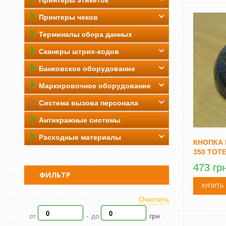
Принтеры этикеток
Принтеры чеков
Терминалы сбора данных
Сканеры штрих-кодов
Банковское оборудование
Маркировочное оборудование
Система вызова персонала
Антикражные системы
Расходные материалы
КНОПКА
350 TOT
473 гр
ФИЛЬТР
КУПИТЬ
Очистить
от
до
-
грн