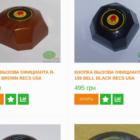
ШИНКА ДЛЯ ДЕНЕГ
СЧЕТЧИК БАНКНОТ - ДЕТЕКТОР
С ОПРЕДЕЛЕНИЕМ
ВАЛЮТ DOCASH CUBE
ВЫЗОВА ОФИЦИАНТА R-
КНОПКА ВЫЗОВА ОФИЦИАНТ
ОМИНАЛА
14 500 грн
Уточнюйте
L BROWN RECS USA
108 BELL BLACK RECS USA
грн
Уточнюйте
КУПИТЬ
н
495 грн
КУПИТЬ