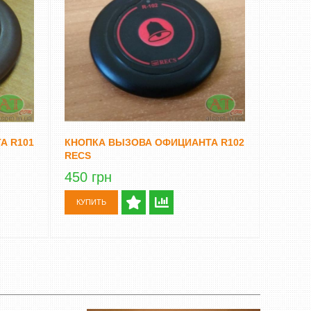
А R101
КНОПКА ВЫЗОВА ОФИЦИАНТА R102
RECS
450 грн
КУПИТЬ