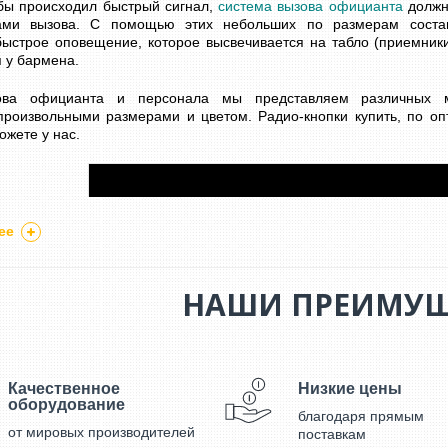
обы происходил быстрый сигнал,
система вызова официанта
должн
ками вызова. С помощью этих небольших по размерам сост
быстрое оповещение, которое высвечивается на табло (приемники
 у бармена.
ова официанта и персонала мы представляем различных м
произвольными размерами и цветом. Радио-кнопки купить, по о
ожете у нас.
ее
НАШИ ПРЕИМУЩ
Качественное
Низкие цены
оборудование
благодаря прямым
от мировых производителей
поставкам