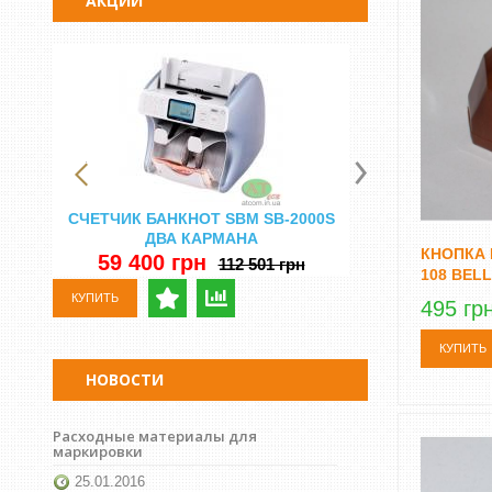
АКЦИИ
СЧЕТЧИК БАНКНОТ SBM SB-2000S
СЧЕТНАЯ МА
ДВА КАРМАНА
DORS 750 
КНОПКА 
Н
59 400 грн
112 501 грн
108 BEL
29 500 
КУПИТЬ
495 гр
КУПИТЬ
КУПИТЬ
НОВОСТИ
Расходные материалы для
маркировки
25.01.2016