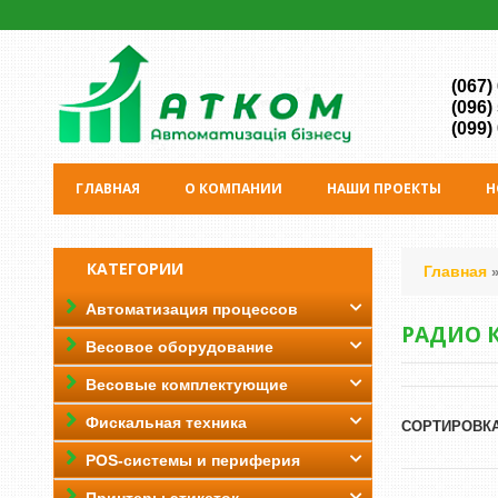
(067)
(096)
(099)
ГЛАВНАЯ
О КОМПАНИИ
НАШИ ПРОЕКТЫ
Н
КАТЕГОРИИ
Главная
Автоматизация процессов
РАДИО 
Весовое оборудование
Весовые комплектующие
Фискальная техника
СОРТИРОВКА
POS-системы и периферия