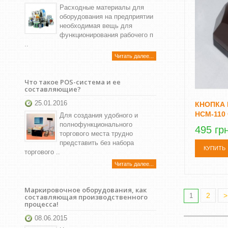
Расходные материалы для
оборудования на предприятии
необходимая вещь для
функционирования рабочего п
..
Читать далее...
Что такое POS-система и ее
составляющие?
25.01.2016
КНОПКА
HCM-110
Для создания удобного и
полнофункционального
495 гр
торгового места трудно
представить без набора
КУПИТЬ
торгового ..
Читать далее...
Маркировочное оборудования, как
2
>
1
составляющая производственного
процесса!
08.06.2015