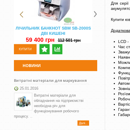
Для серії
акумулято
Купити юв
ЛІЧИЛЬНИК БАНКНОТ SBM SB-2000S
ЛІЧИЛЬНА МА
Додатков
ДВІ КИШЕНІ
ВИЗНАЧЕ
59 400 грн
29 500 
112 501 грн
LCD - 
Час ст
КУПИТИ
КУПИТИ
Зважув
Наявн
Можли
НОВИНИ
Компе
Функці
Повітр
Витратні матеріали для маркування
Автом
25.01.2016
Зовніш
Роз’є
Витратні матеріали для
Робоча
обладнання на підприємстві
Вартіс
необхідна річ для
Гарант
функціонування робочого
Габар
процесу. ..
Далі...