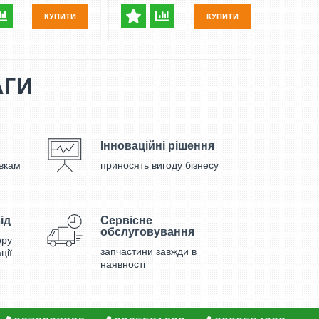
КУПИТИ
КУПИТИ
АГИ
Інноваційні рішення
вкам
приносять вигоду бізнесу
ід
Сервісне
обслуговування
ору
запчастини завжди в
ції
наявності