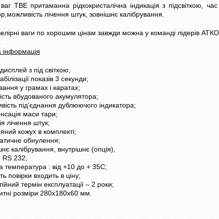
 ваг ТВЕ притаманна рідкокристалічна індикація з підсвіткою, час 
р,можливість лічення штук, зовнішнє калібрування.
елірні ваги по хорошим цінам завжди можна у команді лідерів АТК
ШИНКА DORS 750 З
ЛІЧИЛЬНИК БАНКНОТ - ДЕТЕКТОР
а інформація
ННЯМ НОМІНАЛУ
ВАЛЮТ DOCASH CUBE
грн
14 500 грн
Уточнюйте
Уточнюйте
дисплей з під світкою;
абілізації показів 3 секунди;
КУПИТИ
ання у грамах і каратах;
ість вбудованого акумулятора;
вість під’єднання дублюючого індикатора;
нсація маси тари;
я лічення штук;
яний кожух в комплекті;
атичне обнулення;
нє калібрування, внутрішнє (опція),
м RS 232;
 температура : від +10 до + 35С;
ть повірки входить в ціну;
ійний термін експлуатації – 2 роки;
итні розміри 280х180х60 мм.