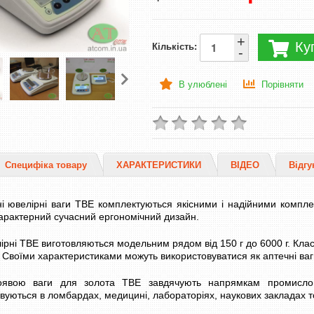
+
Ку
Кількість:
-
В улюблені
Порівняти
Специфіка товару
ХАРАКТЕРИСТИКИ
ВІДЕО
Відгу
і ювелірні ваги ТВЕ комплектуються якісними і надійними компле
арактерний сучасний ергономічний дизайн.
ірні ТВЕ виготовляються модельним рядом від 150 г до 6000 г. Клас
 Своїми характеристиками можуть використовуватися як аптечні ваги,
явою ваги для золота ТВЕ завдячують напрямкам промисловос
вуються в ломбардах, медицині, лабораторіях, наукових закладах 