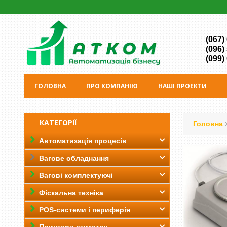
(067)
(096)
(099)
ГОЛОВНА
ПРО КОМПАНІЮ
НАШІ ПРОЕКТИ
КАТЕГОРІЇ
Головна
Автоматизація процесів
Вагове обладнання
Вагові комплектуючі
Фіскальна техніка
POS-системи і периферія