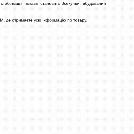
стабілізації показів становить 3секунди, вбудований
ОМ, де отримаєте усю інформацію по товару.
ЛІЧИЛЬНИК БАНКНОТ DOCASH 3000
АВТОМАТИЧНИЙ Д
SD
DOCASH 430 
7 600 грн
6 000 грн
Уточнюйте
КУПИТИ
КУПИТИ