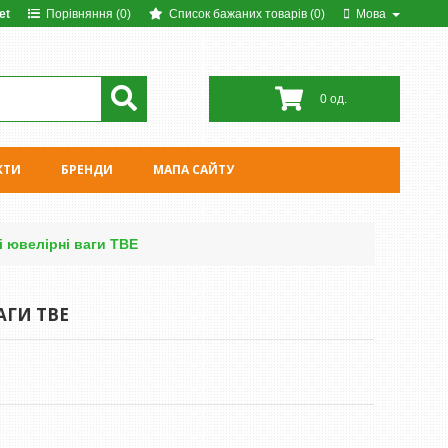
et
Порівняння (0)
Список бажаних товарів (0)
Мова
0 од.
КТИ
БРЕНДИ
МАПА САЙТУ
і ювелірні ваги ТВЕ
АГИ ТВЕ