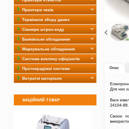
Принтери етикеток
Принтери чеків
Термінали збору даних
Сканери штрих-коду
Банківське обладнання
Маркувальне обладнання
Система виклику офіціантів
Опис
Протикрадіжні системи
Витратні матеріали
Електронн
Для них х
АКЦІЙНИЙ ТОВАР
Ваги ювел
24104-88.
Своєю по
використо