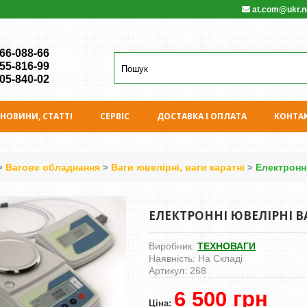
at.com@ukr.n
 66-088-66
 55-816-99
 05-840-02
НОВИНИ, СТАТТІ
СЕРВIС
ДОСТАВКА І ОПЛАТА
КОНТА
Вагове обладнання
Ваги ювелірні, ваги каратні
Електронн
>
>
>
ЕЛЕКТРОННІ ЮВЕЛІРНІ В
Виробник:
ТЕХНОВАГИ
Наявність:
На Складі
Артикул:
268
6 500 грн
Ціна: