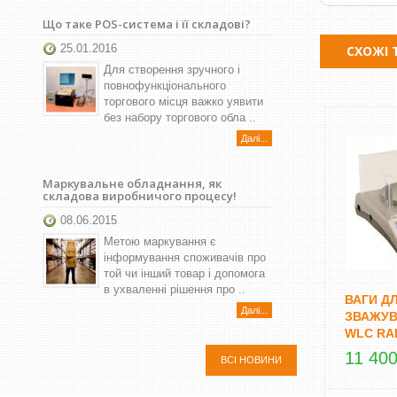
Що таке POS-система і її складові?
25.01.2016
СХОЖІ 
Для створення зручного і
повнофункціонального
торгового місця важко уявити
без набору торгового обла ..
Далі...
Маркувальне обладнання, як
складова виробничого процесу!
08.06.2015
Метою маркування є
інформування споживачів про
той чи інший товар і допомога
в ухваленні рішення про ..
ВАГИ Д
Далі...
ЗВАЖУВ
WLC RA
11 400
ВСІ НОВИНИ