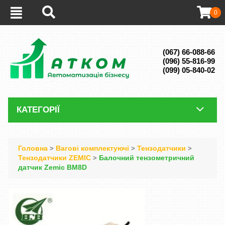
0
(067) 66-088-66
(096) 55-816-99
(099) 05-840-02
КАТЕГОРІЇ
Головна
Вагові комплектуючі
Тензодатчики
>
>
>
Тензодатчики ZEMIC
Балочний тензометричний
>
датчик Zemic BM8D