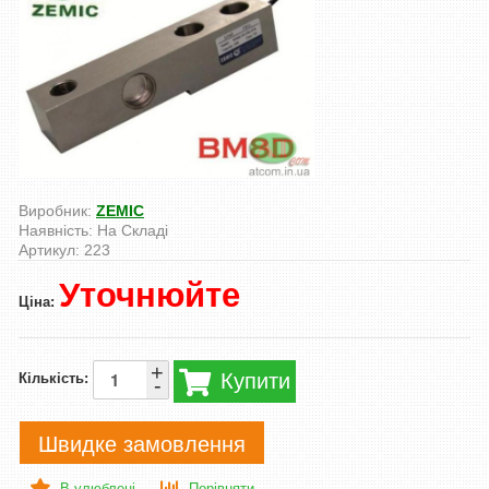
Виробник:
ZEMIC
Наявність:
На Складі
Артикул:
223
Уточнюйте
Ціна:
+
Купити
Кількість:
-
Швидке замовлення
В улюблені
Порівняти