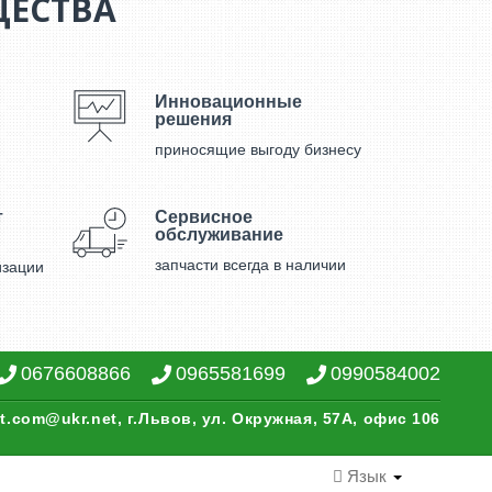
ЕСТВА
Инновационные
решения
приносящие выгоду бизнесу
т
Сервисное
обслуживание
запчасти всегда в наличии
изации
0676608866
0965581699
0990584002
t.com@ukr.net, г.Львов, ул. Окружная, 57А, офис 106
Язык