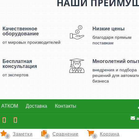
НАШИ ПРЕИМУЩ
Качественное
Низкие цены
оборудование
благодаря прямым
от мировых производителей
поставкам
Бесплатная
Многолетний опы
консультация
внедрения и подбора
от экспертов
решений для автомат
бизнеса
р АТКОМ
Доставка
Контакты
a
Заметки
Сравнение
Корзина
0
0
0