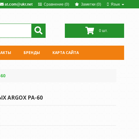
at.com@ukr.net
Сравнение (0)
Заметки (0)
Язык
0 шт.
ТАКТЫ
БРЕНДЫ
КАРТА САЙТА
-60
Х ARGOX PA-60