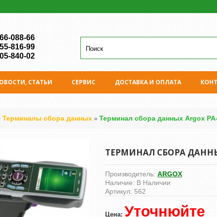
 66-088-66
 55-816-99
 05-840-02
ОВОСТИ, СТАТЬИ
СЕРВИС
ДОСТАВКА И ОПЛАТА
КОН
Терминалы сбора данных
Терминал сбора данных Argox PA
»
»
ТЕРМИНАЛ СБОРА ДАННЫ
Производитель:
ARGOX
Наличие:
В Наличии
Артикул:
562
Уточнюйте
Цена: