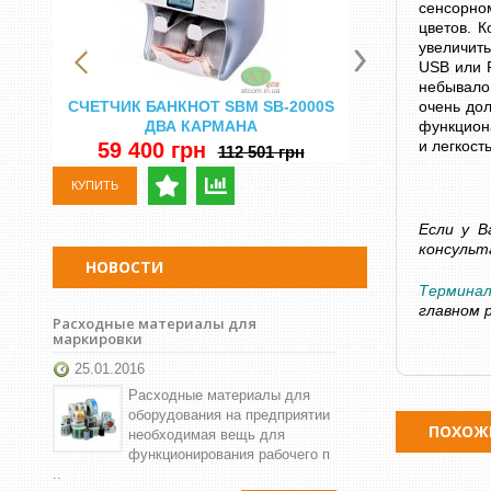
сенсорном
цветов. К
увеличит
USB или R
небывало
СЧЕТЧИК БАНКНОТ SBM SB-2000S
СЧЕТНАЯ МА
очень дол
ДВА КАРМАНА
DORS 750 
функциона
и легкост
Н
59 400 грн
112 501 грн
29 500 
КУПИТЬ
КУПИТЬ
Если у В
консульт
НОВОСТИ
Терминал
главном 
Расходные материалы для
маркировки
25.01.2016
Расходные материалы для
оборудования на предприятии
ПОХОЖ
необходимая вещь для
функционирования рабочего п
..