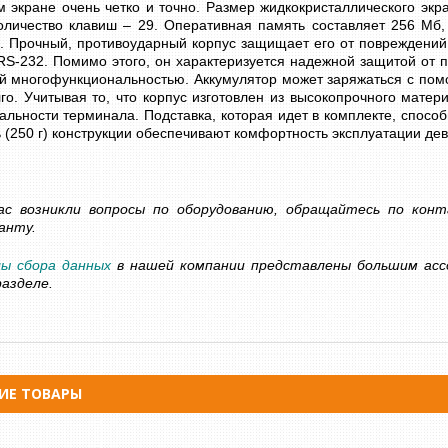
 экране очень четко и точно. Размер жидкокристаллического эк
оличество клавиш – 29. Оперативная память составляет 256 Мб,
ь. Прочный, противоударный корпус защищает его от повреждени
S-232. Помимо этого, он характеризуется надежной защитой от пы
й многофункциональностью. Аккумулятор может заряжаться с помо
ШИНКА ДЛЯ ДЕНЕГ
го. Учитывая то, что корпус изготовлен из высокопрочного матер
СЧЕТЧИК БАНКНОТ - ДЕТЕКТОР
С ОПРЕДЕЛЕНИЕМ
льности терминала. Подставка, которая идет в комплекте, способ
ВАЛЮТ DOCASH CUBE
ь (250 г) конструкции обеспечивают комфортность эксплуатации дев
ОМИНАЛА
14 500 грн
Уточнюйте
грн
Уточнюйте
КУПИТЬ
ас возникли вопросы по оборудованию, обращайтесь по конт
анту.
ы сбора данных
в нашей компании представлены большим асс
разделе.
ИЕ ТОВАРЫ