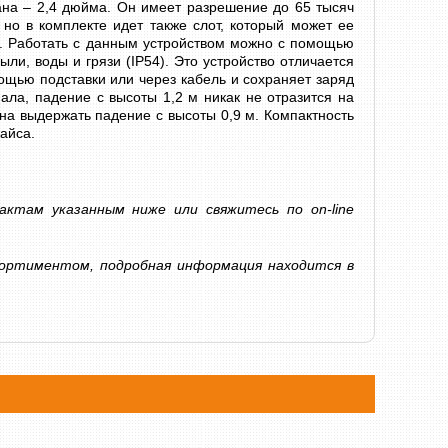
рана – 2,4 дюйма. Он имеет разрешение до 65 тысяч
 но в комплекте идет также слот, который может ее
й. Работать с данным устройством можно с помощью
ли, воды и грязи (IP54). Это устройство отличается
щью подставки или через кабель и сохраняет заряд
иала, падение с высоты 1,2 м никак не отразится на
СЧЕТЧИК БАНКНОТ DOCASH 3000 SD
АВТОМАТИЧЕСК
на выдержать падение с высоты 0,9 м. Компактность
ВАЛЮТ DOCASH 4
7 600 грн
Уточнюйте
айса.
6 000 грн
КУПИТЬ
КУПИТЬ
актам указанным ниже или свяжитесь по on-line
ортиментом, подробная информация находится в