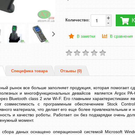
+
К
Количество:
-
В заметки
В сравнения
Специфика товара
Отзывы (0)
ный рынок все больше заполняет продукция, которая помогает с
 полезных и многофункциональных девайсов является Argox PA-6
рез Bluetooth class 2 или Wi-F. Его главными характеристиками я
 совместимость с программным обеспечением Stock Control
ивного материала, что делает его еще более привлекательным и
ность и качество роботы. Работает он без подзарядки очень дол
ненужный момент.
 сбора даных оснащено операционной системой Microsoft Wind