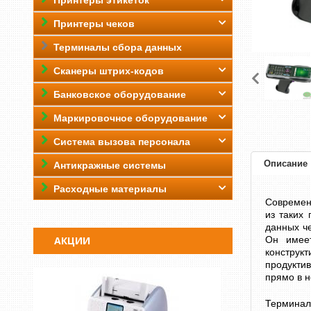
Принтеры этикеток
Принтеры чеков
Терминалы сбора данных
Сканеры штрих-кодов
Банковское оборудование
Маркировочное оборудование
Система вызова персонала
Описание
Антикражные системы
Расходные материалы
Современ
из таких
данных че
АКЦИИ
Он имеет
конструкт
продуктив
прямо в 
Терминал