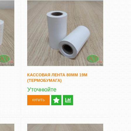
КАССОВАЯ ЛЕНТА 80ММ 19М
(ТЕРМОБУМАГА)
Уточнюйте
КУПИТЬ
СЧЕТЧИК БАНКНОТ DOCASH 3000 SD
АВТОМАТИЧЕСК