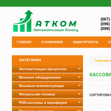
(067)
(096)
(099)
ГЛАВНАЯ
О КОМПАНИИ
НАШИ ПРОЕКТЫ
Н
КАТЕГОРИИ
Главная
Автоматизация процессов
КАССОВА
Весовое оборудование
Весовые комплектующие
Фискальная техника
СОРТИРОВКА
POS-системы и периферия