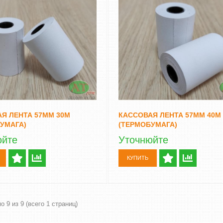
С ОПРЕДЕЛЕНИЕМ
ВАЛЮТ DOCASH CUBE
ОМИНАЛА
14 500 грн
Уточнюйте
грн
Уточнюйте
КУПИТЬ
Я ЛЕНТА 57ММ 30М
КАССОВАЯ ЛЕНТА 57ММ 40М
УМАГА)
(ТЕРМОБУМАГА)
юйте
Уточнюйте
КУПИТЬ
о 9 из 9 (всего 1 страниц)