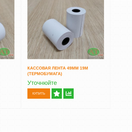
ВАЛЮТ DOCASH 4
7 600 грн
Уточнюйте
6 000 грн
КУПИТЬ
КУПИТЬ
КАССОВАЯ ЛЕНТА 49ММ 19М
(ТЕРМОБУМАГА)
Уточнюйте
КУПИТЬ