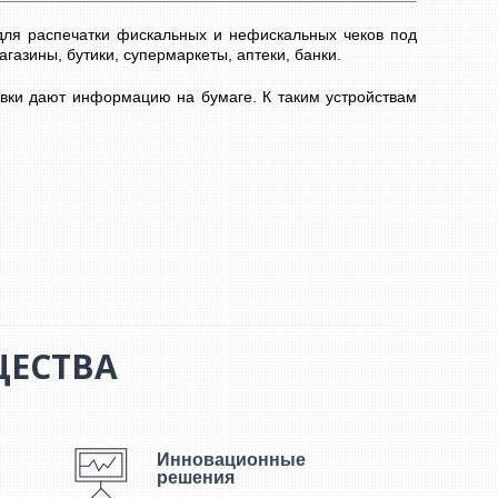
 для распечатки фискальных и нефискальных чеков под
газины, бутики, супермаркеты, аптеки, банки.
вки дают информацию на бумаге. К таким устройствам
ермобумаги, изображение на которой появляются под
оскольку практически все технологические процессы
ЕСТВА
 при
ором
Инновационные
ное
решения
енты