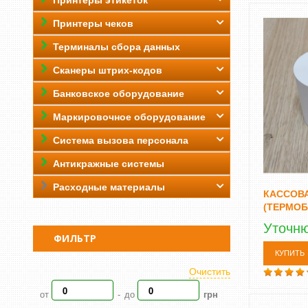
Принтеры этикеток
Принтеры чеков
Терминалы сбора данных
Сканеры штрих-кодов
Банковское оборудование
Маркировочное оборудование
Система вызова персонала
Антикражные системы
Расходные материалы
КАССОВА
(ТЕРМОБ
Уточн
ФИЛЬТР
КУПИТЬ
Очистить
от
до
-
грн