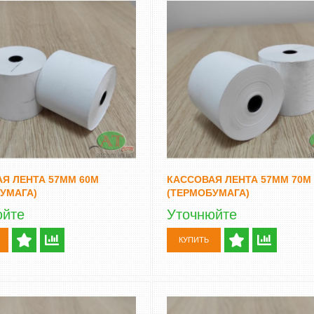
Я ЛЕНТА 57ММ 60М
КАССОВАЯ ЛЕНТА 57ММ 70М
УМАГА)
(ТЕРМОБУМАГА)
юйте
Уточнюйте
КУПИТЬ
ШИНКА ДЛЯ ДЕНЕГ
СЧЕТЧИК БАНКНОТ - ДЕТЕКТОР