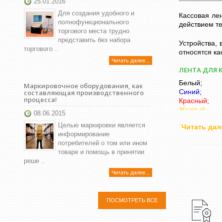
25.01.2016
Для создания удобного и
Кассовая ле
полнофункционального
действием те
торгового места трудно
представить без набора
Устройства,
торгового ..
относятся ка
Читать далее...
ЛЕНТА ДЛЯ 
Белый;
Маркировочное оборудования, как
Синий;
составляющая производственного
процесса!
Красный;
Желтый;
08.06.2015
Зеленый.
Целью маркировки является
Читать дал
Кассовая те
информирование
действием т
потребителей о том или ином
построены на
товаре и помощь в принятии
реше ..
Термолента, 
Кассовая лен
Читать далее...
Двухслойна
распечатке п
Плотность о
ПОСМОТРЕТЬ ВСЕ
при покупк
оборудовани