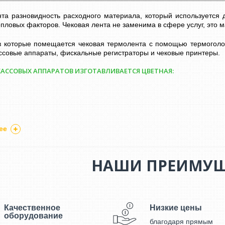
нта разновидность расходного материала, который используется
пловых факторов. Чековая лента не заменима в сфере услуг, это ма
 в которые помещается чековая термолента с помощью термоголо
ссовые аппараты, фискальные регистраторы и чековые принтеры.
КАССОВЫХ АППАРАТОВ ИЗГОТАВЛИВАЕТСЯ ЦВЕТНАЯ:
ее
рмолента (термохимическая лента) состоит из одного слоя т
емпературы. Данная лента самая популярная в пользовании. П
 ней. В общем лента делится на три типа:
НАШИ ПРЕИМУЩ
термобумага (распечатки под действием темпаратуры);
та однослойная (простая офсетная печать);
я или многослойная (наличие нескольких активных слоев,
роисходит копия чека, один для покупателя, второй для продавца).
сновы ленты составляет от 55 до 58 г на кв. метр. Важным факт
Качественное
Низкие цены
е ленты является ее намотка и ширина, поскольку различ
оборудование
е использует свои параметры бумаги. Все возможные размеры л
благодаря прямым