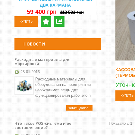
ДВА КАРМАНА
DORS 750 
Н
59 400 грн
112 501 грн
29 500 
КУПИТЬ
КУПИТЬ
НОВОСТИ
Расходные материалы для
маркировки
КАССОВА
25.01.2016
(ТЕРМОБ
Расходные материалы для
Уточн
оборудования на предприятии
необходимая вещь для
функционирования рабочего п
КУПИТЬ
..
Читать далее...
Что такое POS-система и ее
Показано с 1 п
составляющие?