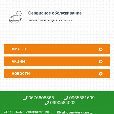
Сервисное обслуживание
запчасти всегда в наличии
ФИЛЬТР
АКЦИИ
НОВОСТИ
0676608866
0965581699
0990584002
ООО "АТКОМ" - Автоматизация и
at.com@ukr.net,