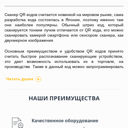
Сканер QR кодов считается новинкой на мировом рынке, сама
разработка кода состоялась в Японии, поэтому именно там
они наиболее популярны. Обычный штрих код, который
сканируется тонким лучом отличается от QR кода, его можно
сканировать камерой смартфона или сенсором сканера, как
двухмерное изображения.
Основным преимуществом и удобством QR кодов принято
считать быстрое распознавание сканирующим устройством,
это дает возможность использовать их в торговле, на
производстве. Также в данный код можно запрограммировать
несколько тысяч символов. Наша компания с радостью
предложит большой ассортимент двухмерных сканеров.
Читать далее
Данные модели сканеров еще называют 2D сканеры.
Сканеры
QR кодов благодаря своей новизне являются
НАШИ ПРЕИМУЩЕСТВА
недешевыми, поэтому популярность у них небольшая. Купить
сканер QR кода считается, что им Вы сможете сканировать
все возможные коды, как обычные штрих-коды, так и QR коды.
Для такого типа сканеров не важно, как развернут код, он
Качественное оборудование
сканирует его оперативно, поэтому продавцам нужно меньше