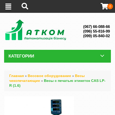
0
(067) 66-088-66
(096) 55-816-99
(099) 05-840-02
КАТЕГОРИИ
Главная
Весовое оборудование
Весы
»
»
чекопечатающие
Весы с печатью этикеток CAS LP-
»
R (1.6)