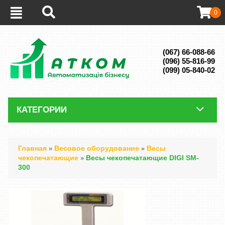
0
(067) 66-088-66
(096) 55-816-99
(099) 05-840-02
КАТЕГОРИИ
Главная
Весовое оборудование
Весы
»
»
чекопечатающие
Весы чекопечатающие DIGI SM-
»
300