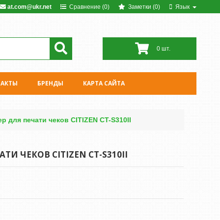
at.com@ukr.net
Сравнение (0)
Заметки (0)
Язык
0 шт.
ТАКТЫ
БРЕНДЫ
КАРТА САЙТА
р для печати чеков CITIZEN CT-S310II
И ЧЕКОВ CITIZEN CT-S310II