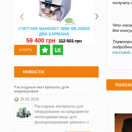
получить
Что каса
СЧЕТЧИК БАНКНОТ SBM SB-2000S
СЧЕТНАЯ МА
line кон
ДВА КАРМАНА
DORS 750 
Н
59 400 грн
112 501 грн
Термопр
29 500 
подробно
КУПИТЬ
кассовой
КУПИТЬ
НОВОСТИ
ПОХОЖ
Расходные материалы для
маркировки
25.01.2016
Расходные материалы для
оборудования на предприятии
необходимая вещь для
функционирования рабочего п
..