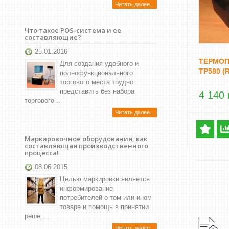
Читать далее...
Что такое POS-система и ее
составляющие?
25.01.2016
ТЕРМОП
Для создания удобного и
TP580 (
полнофункционального
торгового места трудно
представить без набора
4 140 
торгового ..
Читать далее...
Маркировочное оборудования, как
составляющая производственного
процесса!
08.06.2015
Целью маркировки является
информирование
потребителей о том или ином
товаре и помощь в принятии
реше ..
Читать далее...