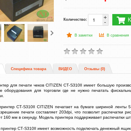
+
К
Количество:
-
В заметки
В сравнения
Специфика товара
ВИДЕО
Отзывы (0)
нтер для печати чеков CITIZEN CT-S310II имеет большую произво
е оборудования для торговли где не нужно печатать фискальные
х.
принтер CT-S310II CITIZEN печатает на бумаге шириной ленты 5
зрешение печати составляет 203dpi, что позволит распечатки ри
 160 мм в секунду. Модель принтера поддерживает распечатки шт
принтер CT-S310II имеет возможность подключать денежный ящик и