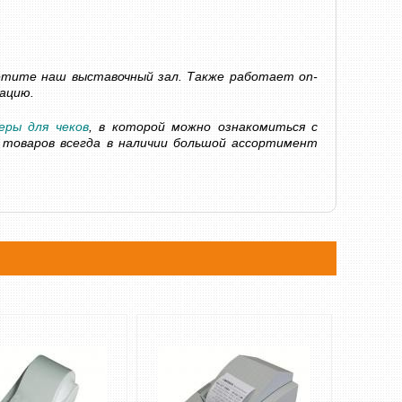
етите наш выставочный зал. Также работает on-
СЧЕТЧИК БАНКНОТ DOCASH 3000 SD
АВТОМАТИЧЕСК
ацию.
ВАЛЮТ DOCASH 4
7 600 грн
Уточнюйте
6 000 грн
еры для чеков
, в которой можно ознакомиться с
КУПИТЬ
товаров всегда
в
наличии
большой
ассортимент
КУПИТЬ