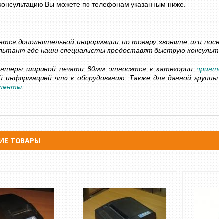
 консультацию Вы можете по телефонам указанным ниже.
ется дополнительной информации по товару звоните или пос
ШИНКА ДЛЯ ДЕНЕГ
СЧЕТЧИК БАНКНОТ - ДЕТЕКТОР
сультант где наши специалисты предоставят быструю консульт
С ОПРЕДЕЛЕНИЕМ
ВАЛЮТ DOCASH CUBE
ОМИНАЛА
14 500 грн
Уточнюйте
интеры шириной печати 80мм относятся к категории
принт
грн
Уточнюйте
й информацией что к оборудованию.
Также
для
данной
группы
КУПИТЬ
ленты
.
ИЕ ТОВАРЫ