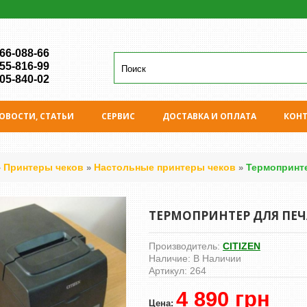
 66-088-66
 55-816-99
 05-840-02
ОВОСТИ, СТАТЬИ
СЕРВИС
ДОСТАВКА И ОПЛАТА
КОН
Принтеры чеков
Настольные принтеры чеков
Термопринте
»
»
»
ТЕРМОПРИНТЕР ДЛЯ ПЕЧАТ
Производитель:
CITIZEN
Наличие:
В Наличии
Артикул:
264
4 890 грн
Цена: