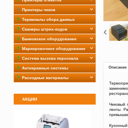
Принтеры этикеток
Принтеры чеков
Терминалы сбора данных
Сканеры штрих-кодов
Банковское оборудование
Маркировочное оборудование
Система вызова персонала
Описание
Антикражные системы
Расходные материалы
Термопри
заменимо
ресторана
АКЦИИ
Чековый 
ленты. Ра
превышает
Кухонный 