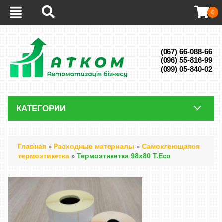
0
(067) 66-088-66
(096) 55-816-99
(099) 05-840-02
КАТЕГОРИИ
Главная
Расходные материалы
Самоклеющаяся
»
»
термоэтикетка
Термоэтикетка 98х80 T.Eco
»