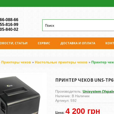
 66-088-66
 55-816-99
 05-840-02
ОВОСТИ, СТАТЬИ
СЕРВИС
ДОСТАВКА И ОПЛАТА
КОН
Принтеры чеков
Настольные принтеры чеков
Принтер чек
»
»
»
ПРИНТЕР ЧЕКОВ UNS-TP6
Производитель:
Unisystem (Украї
Наличие:
В Наличии
Артикул:
592
4 200 грн
Цена: