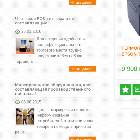
Читать далее...
Что такое POS-система и ее
составляющие?
25.01.2016
Для создания удобного и
полнофункционального
ТЕРМОП
торгового места трудно
EPSON T
представить без набора
торгового ..
9 900 
Читать далее...
Маркировочное оборудования, как
составляющая производственного
процесса!
08.06.2015
Целью маркировки является
информирование
потребителей о том или ином
товаре и помощь в принятии
реше ..
Читать далее...