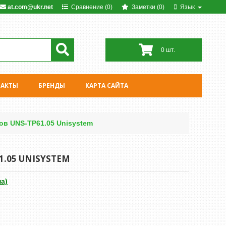
at.com@ukr.net
Сравнение (0)
Заметки (0)
Язык
0 шт.
ТАКТЫ
БРЕНДЫ
КАРТА САЙТА
ов UNS-TP61.05 Unisystem
1.05 UNISYSTEM
на)