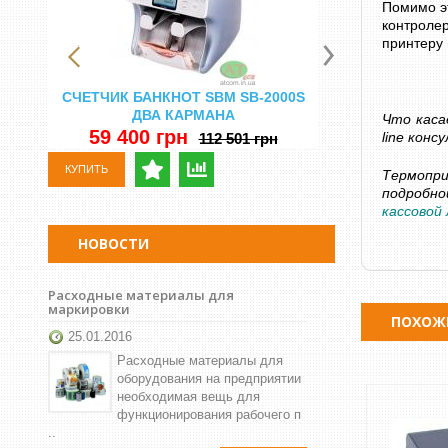
Помимо э
контроле
принтеру 
СЧЕТЧИК БАНКНОТ SBM SB-2000S
СЧЕТНАЯ МА
ДВА КАРМАНА
DORS 750 
Что каса
Н
59 400 грн
line кон
112 501 грн
29 500 
КУПИТЬ
Термопр
КУПИТЬ
подробно
кассовой
НОВОСТИ
Расходные материалы для
маркировки
ПОХОЖ
25.01.2016
Расходные материалы для
оборудования на предприятии
необходимая вещь для
функционирования рабочего п
..