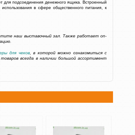
т для подсоединения денежного ящика. Встроенный
 использования в сфере общественного питания, к
СЧЕТЧИК БАНКНОТ DOCASH 3000 SD
АВТОМАТИЧЕСК
ВАЛЮТ DOCASH 4
7 600 грн
етите наш выставочный зал. Также работает on-
Уточнюйте
6 000 грн
ацию.
КУПИТЬ
КУПИТЬ
еры для чеков
, в которой можно ознакомиться с
товаров всегда
в
наличии
большой
ассортимент