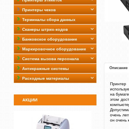
Принтеры этикеток
Принтеры чеков
Терминалы сбора данных
Сканеры штрих-кодов
Банковское оборудование
Маркировочное оборудование
Система вызова персонала
Описание
Антикражные системы
Расходные материалы
Принтер 
используе
на бумаге
АКЦИИ
этом дос
компьюте
Допустим
очень лег
он очень 