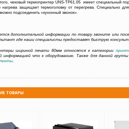
того, чековый термопринтер UNS-TP61.05 имеет специальный пор
р нагрева защищает термоголовку от перегрева. Специально для
можно подсоединить «кухонный звонок».
ШИНКА ДЛЯ ДЕНЕГ
СЧЕТЧИК БАНКНОТ - ДЕТЕКТОР
С ОПРЕДЕЛЕНИЕМ
ВАЛЮТ DOCASH CUBE
ется дополнительной информации по товару звоните или пос
ОМИНАЛА
14 500 грн
сультант где наши специалисты предоставят быструю консульт
Уточнюйте
грн
Уточнюйте
КУПИТЬ
интеры шириной печати 80мм относятся к категории
принт
й информацией что к оборудованию.
Также
для
данной
группы
ленты
.
ИЕ ТОВАРЫ