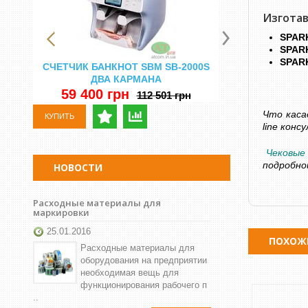
Изготав
SPAR
SPARK
SPARK
СЧЕТЧИК БАНКНОТ SBM SB-2000S
СЧЕТНАЯ МА
ДВА КАРМАНА
DORS 750 
Н
59 400 грн
112 501 грн
29 500 
Что каса
КУПИТЬ
line кон
КУПИТЬ
Чековые
подробно
НОВОСТИ
Расходные материалы для
маркировки
25.01.2016
ПОХОЖ
Расходные материалы для
оборудования на предприятии
необходимая вещь для
функционирования рабочего п
..