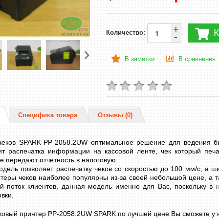
+
К
Количество:
-
В заметки
В сравнения
Специфика товара
Отзывы (0)
чеков SPARK-PP-2058.2UW оптимальное решение для ведения б
ит распечатка информации на кассовой ленте, чек который печа
е передают отчетность в налоговую.
дель позволяет распечатку чеков со скоростью до 100 мм/с, а ши
теры чеков наиболее популярны из-за своей небольшой цене, а т
й поток клиентов, данная модель именно для Вас, поскольку в 
вки.
ковый принтер PP-2058.2UW SPARK по лучшей цене Вы сможете у на