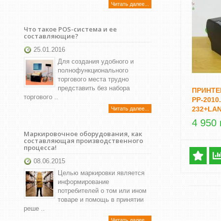
Читать далее...
Что такое POS-система и ее
составляющие?
25.01.2016
Для создания удобного и
полнофункционального
торгового места трудно
представить без набора
ПРИНТЕ
торгового ..
PP-2010
232+LAN
Читать далее...
4 950 
Маркировочное оборудования, как
составляющая производственного
процесса!
08.06.2015
Целью маркировки является
информирование
потребителей о том или ином
товаре и помощь в принятии
реше ..
Читать далее...