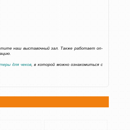
СЧЕТЧИК БАНКНОТ DOCASH 3000 SD
АВТОМАТИЧЕСК
ВАЛЮТ DOCASH 4
7 600 грн
Уточнюйте
6 000 грн
КУПИТЬ
етите наш выставочный зал. Также работает on-
КУПИТЬ
ацию.
теры для чеков
, в которой можно ознакомиться с