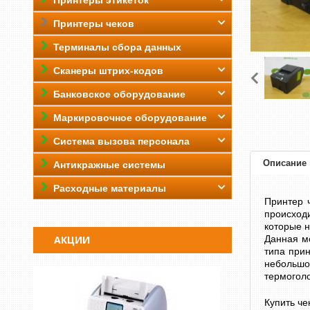
Принтеры этикеток
Принтеры чеков
Терминалы сбора данных
Сканеры штрих-кодов
Банковское оборудование
Маркировочное оборудование
Система вызова персонала
Описание
Антикражные системы
Расходные материалы
Принтер 
происход
которые н
АКЦИИ
Данная мо
типа прин
небольшо
термоголо
Купить че