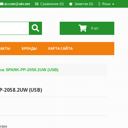
at.com@ukr.net
Сравнение (0)
Заметки (0)
Язык
0 шт.
ТАКТЫ
БРЕНДЫ
КАРТА САЙТА
ов SPARK-PP-2058.2UW (USB)
-2058.2UW (USB)
 грн