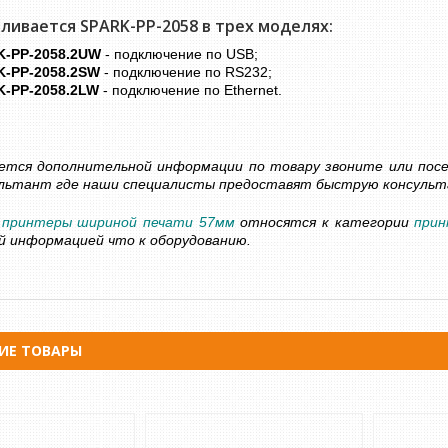
ливается SPARK-PP-2058 в трех моделях:
K-PP-2058.2UW
- подключение по USB;
-PP-2058.2SW
- подключение по RS232;
-PP-2058.2LW
- подключение по Ethernet.
ШИНКА ДЛЯ ДЕНЕГ
СЧЕТЧИК БАНКНОТ - ДЕТЕКТОР
С ОПРЕДЕЛЕНИЕМ
ВАЛЮТ DOCASH CUBE
ОМИНАЛА
14 500 грн
Уточнюйте
грн
Уточнюйте
ется дополнительной информации по товару звоните или пос
КУПИТЬ
сультант где наши специалисты предоставят быструю консульт
 принтеры шириной печати 57мм
относятся к категории
прин
й информацией что к оборудованию.
ИЕ ТОВАРЫ