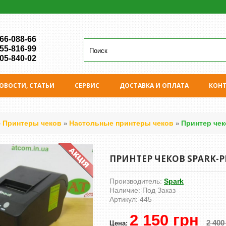
 66-088-66
 55-816-99
 05-840-02
ОВОСТИ, СТАТЬИ
СЕРВИС
ДОСТАВКА И ОПЛАТА
КОН
Принтеры чеков
Настольные принтеры чеков
Принтер чек
»
»
»
ПРИНТЕР ЧЕКОВ SPARK-PP
Производитель:
Spark
Наличие:
Под Заказ
Артикул:
445
2 150 грн
2 400
Цена: