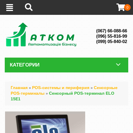
0
(067) 66-088-66
(096) 55-816-99
(099) 05-840-02
КАТЕГОРИИ
Главная
POS-системы и периферия
Сенсорные
»
»
POS-терминалы
Сенсорный POS-терминал ELO
»
15Е1